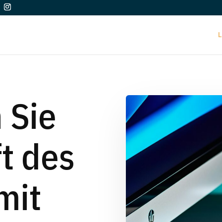
L
 Sie
t des
mit