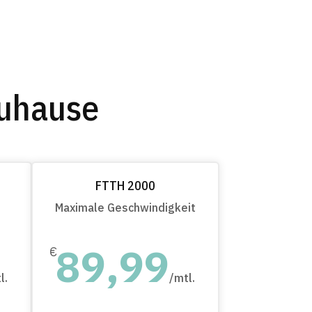
Zuhause
FTTH 2000
Maximale Geschwindigkeit
89,99
€
l.
/
mtl.