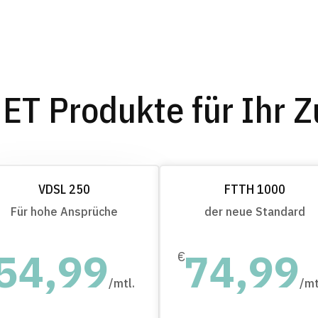
T Produkte für Ihr 
VDSL 250
FTTH 1000
Für hohe Ansprüche
der neue Standard
54,99
74,99
€
/
mtl.
/
mt