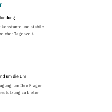

rbindung
e konstante und stabile
welcher Tageszeit.

nd um die Uhr
fügung, um Ihre Fragen
rstützung zu bieten.